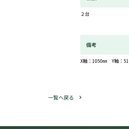
２台
備考
X軸：1050㎜ Y軸：5
一覧へ戻る