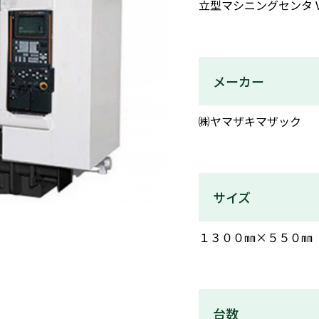
立型マシニングセンタ V-
メーカー
㈱ヤマザキマザック
サイズ
１３００㎜×５５０㎜
台数