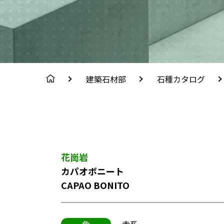
建築石材部
石種カタログ
花崗岩
カパオボニート
CAPAO BONITO
色
赤系