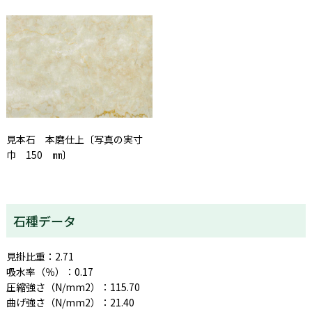
見本石 本磨仕上〔写真の実寸
巾 150 ㎜〕
石種データ
見掛比重：2.71
吸水率（％）：0.17
圧縮強さ（N/mm2）：115.70
曲げ強さ（N/mm2）：21.40