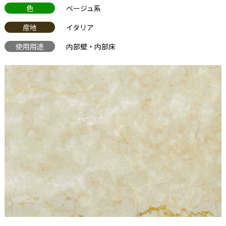
色
ベージュ系
産地
イタリア
使用用途
内部壁・内部床