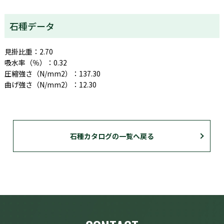
石種データ
見掛比重：2.70
吸水率（％）：0.32
圧縮強さ（N/mm2）：137.30
曲げ強さ（N/mm2）：12.30
石種カタログの一覧へ戻る