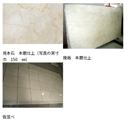
見本石 本磨仕上〔写真の実寸
挽板 本磨仕上
巾 150 ㎜〕
仮並べ