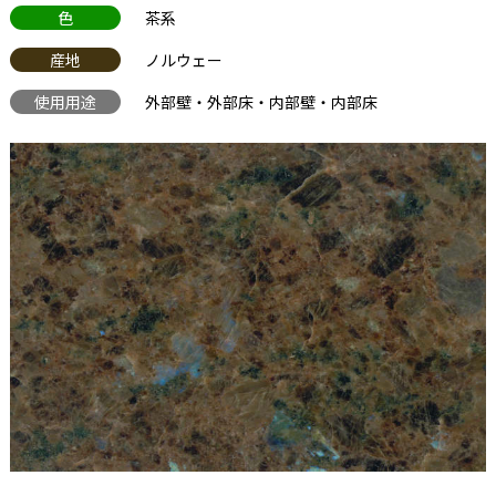
色
茶系
産地
ノルウェー
使用用途
外部壁・外部床・内部壁・内部床