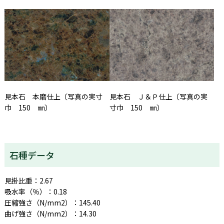
見本石 Ｊ＆Ｐ仕上〔写真の実
見本石 本磨仕上〔写真の実寸
寸巾 150 ㎜〕
巾 150 ㎜〕
石種データ
見掛比重：2.67
吸水率（％）：0.18
圧縮強さ（N/mm2）：145.40
曲げ強さ（N/mm2）：14.30