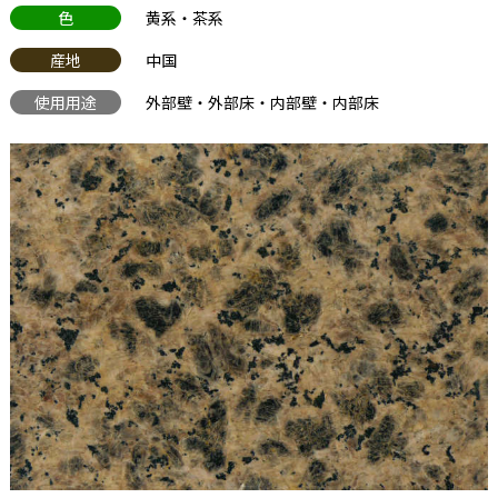
色
黄系・茶系
産地
中国
使用用途
外部壁・外部床・内部壁・内部床