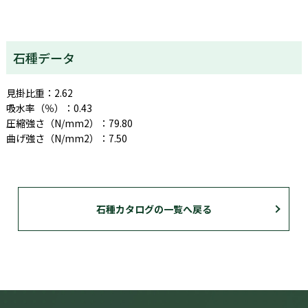
石種データ
見掛比重：2.62
吸水率（％）：0.43
圧縮強さ（N/mm2）：79.80
曲げ強さ（N/mm2）：7.50
石種カタログの一覧へ戻る