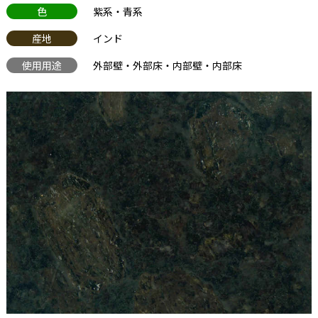
色
紫系・青系
産地
インド
使用用途
外部壁・外部床・内部壁・内部床