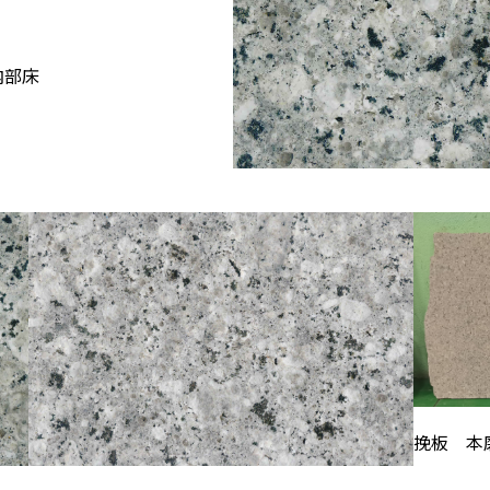
内部床
挽板 本