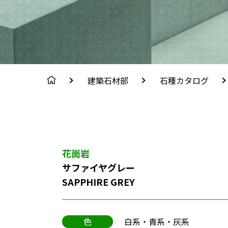
建築石材部
石種カタログ
花崗岩
サファイヤグレー
SAPPHIRE GREY
色
白系・青系・灰系