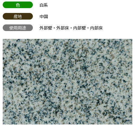
色
白系
産地
中国
使用用途
外部壁・外部床・内部壁・内部床