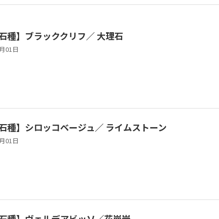
石種】ブラッククリフ／ 大理石
4月01日
石種】シロッコベージュ／ ライムストーン
2月01日
石種】ヴェルデアビッソ／花崗岩