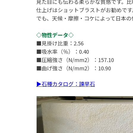
見た目にも伝わる柔らかな質感です。比
仕上げはショットブラストがお勧めです
でも、天候・摩擦・コケによって日本の
◇物性データ◇
■見掛け比重：2.56
■吸水率（％）：0.40
■圧縮強さ（N/mm2）：157.10
■曲げ強さ（N/mm2）：10.90
▶石種カタログ：諫早石