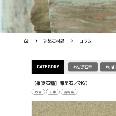
建築石材部
コラム
CATEGORY
#推奨石種
#uni 
【推奨石種】諫早石／砂岩
砂岩
日本
長崎県