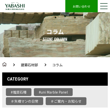
お問い合わせ
コラム
STONE COLUMN
建築石材部
コラム
CATEGORY
#推奨石種
#uni Marble Panel
＃矢橋マンの日常
＃ご案内・お知らせ