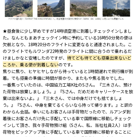
★昼食後に少し早めですが14時頃空港に到着しチェックインしまし
た。なんともまあチェックイン時に予約している16時50分発の便は
欠航となり、18時20分のフライトに変更なると通達されました。こ
のフライトでもルワンダ22時発のフライトに間に合うので乗れるだ
けましかなと安堵したのですが、
待てども待てども搭乗出来ないど
ころか、乗る便が到着しない
のです。
焦りに焦り、ヒヤヒヤしながら待っていると1時間遅れで飛行機が到
着。でも搭乗の準備に時間が掛かり、またもや焦る我々でした。
一番焦っていたのは、中国協力工場K社のSさん。『三木さん、預け
た荷物は放棄しましょう。』『Sさん、だめだめキャリーケースを放
棄は出来ないよ。』『三木さん、では中身だけでも捨てましょ
う。』『Sさん、中身を棄てるくらいなら持って帰ります。』と訳の
わからん会話。幸いにもお客さんは手荷物だったので、ルアンダ到
着後にお客さんだけ先に手配している車で国際線に移動しチェック
インして頂き、我々手荷物預け組（Sさん、私、当社社員2人）は手
荷物をピックアップ後に手配している車で国際線に移動することに