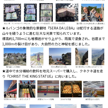
★ルバンゴの象徴的な景観地『SERA DA LEBA』は蛇行する道路が
山々を縫うように進む壮大な光景で知られています。
標高約1,700ｍにも堆積岩がせり上がり、雨風で浸食され、谷底まで
1,000ｍの裂け目があり、大自然の力と神秘を感じました。
★道中で水分補給の飲料を地元スーパーで購入し、クネクネ道を走
り『CHRIST THE KING STATUE』に向いました。