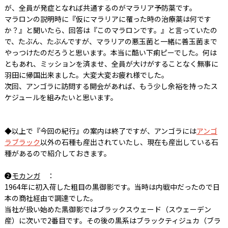
が、全員が発症となれば共通するのがマラリア予防薬です。
マラロンの説明時に『仮にマラリアに罹った時の治療薬は何です
か？』と聞いたら、回答は『このマラロンです。』と言っていたの
で、たぶん、たぶんですが、マラリアの悪玉菌と一緒に善玉菌まで
やっつけたのだろうと思います。本当に酷い下痢ピーでした。何は
ともあれ、ミッションを済ませ、全員が大けがすることなく無事に
羽田に帰国出来ました。大変大変お疲れ様でした。
次回、アンゴラに訪問する開会があれば、もう少し余裕を持ったス
ケジュールを組みたいと思います。
◆以上で『今回の紀行』の案内は終了ですが、アンゴラには
アンゴ
ラブラック
以外の石種も産出されていたし、現在も産出している石
種があるので紹介しておきます。
❷
モカンガ
：
1964年に初入荷した粗目の黒御影です。当時は内戦中だったので日
本の商社経由で調達でした。
当社が扱い始めた黒御影ではブラックスウェード（スウェーデン
産）に次いで2番目です。その後の黒系はブラックティジュカ（ブラ