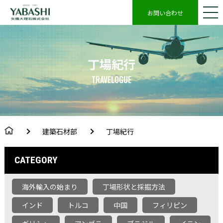
お問い合わせ
丁場紀行
TRAVELOGUE
建築石材部
丁場紀行
CATEGORY
海外輸入の始まり
丁場形状と採掘方法
インド
トルコ
中国
フィリピン