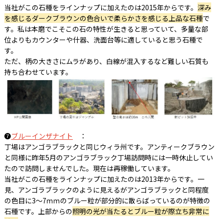
当社がこの石種をラインナップに加えたのは2015年からです。
深み
を感じるダークブラウンの色合いで柔らかさを感じる上品な石種
で
す。私は本磨でこそこの石の特性が生きると思っていて、多量な部
位よりもカウンターや什器、洗面台等に適していると思う石種で
す。
ただ、柄の大きさにムラがあり、白線が混入するなど難しい石質も
持ち合わせています。
❼
ブルーインザナイト
：
丁場はアンゴラブラックと同じウィラ州です。アンティークブラウン
と同様に昨年5月のアンゴラブラック丁場訪問時には一時休止してい
たので訪問しませんでした。現在は再稼働しています。
当社がこの石種をラインナップに加えたのは2013年からです。一
見、アンゴラブラックのように見えるがアンゴラブラックと同程度
の色目に3～7ｍｍのブルー粒が部分的に散らばっているのが特徴の
石種です。上部からの
照明の光が当たるとブルー粒が際立ち非常に