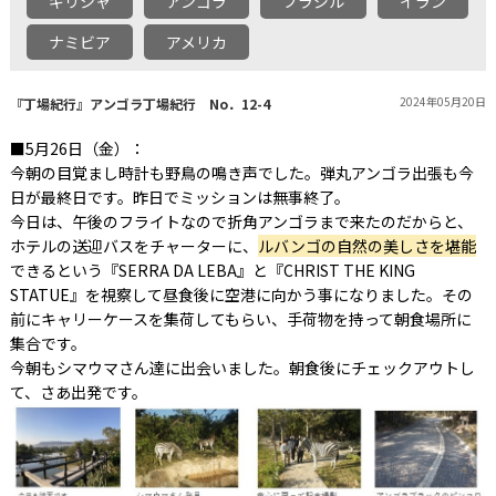
ギリシャ
アンゴラ
ブラジル
イラン
ナミビア
アメリカ
2024年05月20日
『丁場紀行』アンゴラ丁場紀行 No．12-4
■5月26日（金）：
今朝の目覚まし時計も野鳥の鳴き声でした。弾丸アンゴラ出張も今
日が最終日です。昨日でミッションは無事終了。
今日は、午後のフライトなので折角アンゴラまで来たのだからと、
ホテルの送迎バスをチャーターに、
ルバンゴの自然の美しさを堪能
できるという『SERRA DA LEBA』と『CHRIST THE KING
STATUE』を視察して昼食後に空港に向かう事になりました。その
前にキャリーケースを集荷してもらい、手荷物を持って朝食場所に
集合です。
今朝もシマウマさん達に出会いました。朝食後にチェックアウトし
て、さあ出発です。