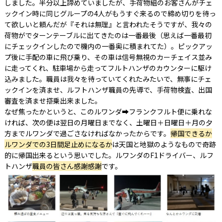
しました。半分以上諦めていましたが、手荷物組のお客さんがチェ
ックイン時に同じグループの4人がもうすぐ来るので締め切りを待っ
て欲しいと頼んだが『それは無理』と言われたそうですが、我々の
荷物がでターンテーブルに出てきたのは一番最後（思えば一番最初
にチェックインしたので機内の一番奥に積まれてた）。ピックアッ
プ後に手配の車に飛び乗り、その車は信号無視のカーチェイス並み
に走ってくれ、駐車場から走ってフルトハンザのカウンターに駆け
込みました。職員は我々を待っていてくれたみたいで、無事にチェ
ックインを済ませ、ルフトハンザ職員の先導で、手荷物検査、出国
審査を済ませ搭乗出来ました。
なぜ焦ったかというと、このルワンダ➡フランクフルト便に乗れな
ければ、次の便は翌日の月曜日までなく、土曜日＋日曜日＋月の夕
方までルワンダで過ごさなければなかったからです。
帰国できるか
ルワンダでの3日間足止めになるか
は天国と地獄のようなもので奇跡
的に帰国出来るという思いでした。ルワンダのF1ドライバー、ルフ
トハンザ
職員の皆さん感謝感謝
です。