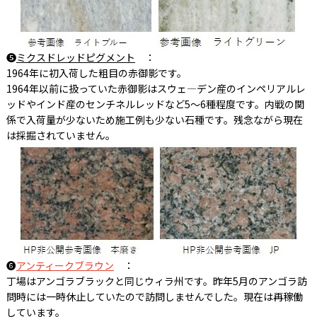
❺
ミクスドレッドピグメント
：
1964年に初入荷した粗目の赤御影です。
1964年以前に扱っていた赤御影はスウェ―デン産のインペリアルレ
ッドやインド産のセンチネルレッドなど5～6種程度です。内戦の関
係で入荷量が少ないため施工例も少ない石種です。残念ながら現在
は採掘されていません。
❻
アンティークブラウン
：
丁場はアンゴラブラックと同じウィラ州です。昨年5月のアンゴラ訪
問時には一時休止していたので訪問しませんでした。現在は再稼働
しています。