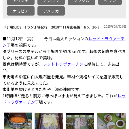
ギリシャ
アンゴラ
ブラジル
イラン
ナミビア
アメリカ
2025年09月16日
『丁場紀行』イラン丁場紀行 2018年11月出張編 No．16-3
■11月12日（月）： 今日は最大ミッションの
レッドトラヴァーチ
ン
丁場の視察です。
タブリーズのホテルから丁場まで約70kmです。軽めの朝食を食べま
した。材料が良いので美味。
景色は期待薄ですが、
レッドトラヴァーチン
に期待して、さあ出
発。
市街地の沿道に白大理石屋を発見。帯材や規格サイズを店頭販売し
ているように見えました。
市街地を抜けるとまたもや土漠の連続です。
1時間ほど走ると前方に赤っぽい小山が見えてきました。これが
レッ
ドトラヴァーチン
丁場です。