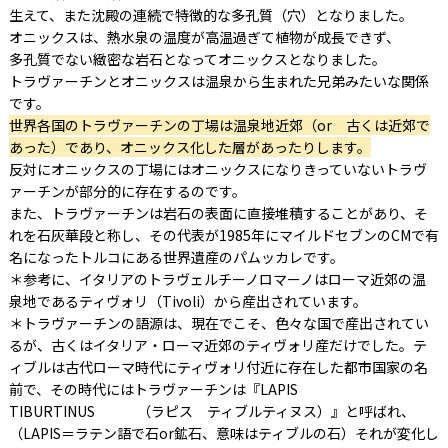
生えて、また沈殿の連続で特徴的な多孔質（穴）となりました。
オニックスは、熱水泉の温度が高温過ぎて植物が成長できず、
多孔質でない緻密な岩石となってオニックスとなりました。
トラヴァーチンとオニックスは温泉から生まれた兄弟みたいな関係
です。
世界各国のトラヴァーチンの丁場は温泉地近郊（or 古くは近郊で
あった）であり、オニックス化した層があったりします。
反対にオニックスの丁場にはオニックスになりきっていないトラヴ
ァーチンが部分的に存在するのです。
また、トラヴァーチンは岩石の表面に直接堆積することがあり、そ
れを石灰華段と称し、その代表が1985年にマイルドセブンのCMで有
名になったトルコにある世界遺産のパムッカレです。
＊参考に、イタリアのトラヴェルチーノロマーノはローマ近郊の温
泉地であるティヴォリ（Tivoli）から産出されています。
＊トラヴァーチンの語源は、現在でこそ、色々な国で産出されてい
るが、古くはイタリア・ローマ近郊のティヴォリ産だけでした。テ
ィブルは古代ローマ時代にティヴォリ付近に存在した都市国家の名
前で、その時代にはトラヴァーチンは『LAPIS
TIBURTINUS （ラピス ティブルティヌス）』と呼ばれ、
（LAPIS＝ラテン語で石or鉱石、意味はティブルの石）それが変化し