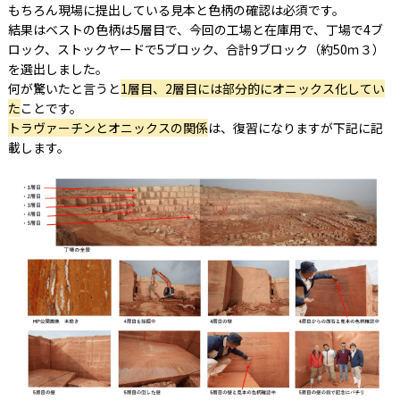
もちろん現場に提出している見本と色柄の確認は必須です。
結果はベストの色柄は5層目で、今回の工場と在庫用で、丁場で4ブ
ロック、ストックヤードで5ブロック、合計9ブロック（約50ｍ３）
を選出しました。
何が驚いたと言うと
1層目、2層目には部分的にオニックス化してい
た
ことです。
トラヴァーチンとオニックスの関係
は、復習になりますが下記に記
載します。