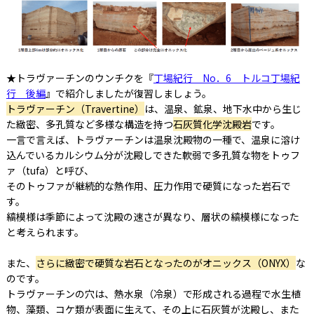
★トラヴァーチンのウンチクを『
丁場紀行 No．6 トルコ丁場紀
行 後編
』で紹介しましたが復習しましょう。
トラヴァーチン（Travertine）
は、温泉、鉱泉、地下水中から生じ
た緻密、多孔質など多様な構造を持つ
石灰質化学沈殿岩
です。
一言で言えば、トラヴァーチンは温泉沈殿物の一種で、温泉に溶け
込んでいるカルシウム分が沈殿しできた軟弱で多孔質な物をトゥフ
ァ（tufa）と呼び、
そのトゥファが継続的な熱作用、圧力作用で硬質になった岩石で
す。
縞模様は季節によって沈殿の速さが異なり、層状の縞模様になった
と考えられます。
また、
さらに緻密で硬質な岩石となったのがオニックス（ONYX）
な
のです。
トラヴァーチンの穴は、熱水泉（冷泉）で形成される過程で水生植
物、藻類、コケ類が表面に生えて、その上に石灰質が沈殿し、また