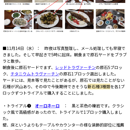
■11月14日（水）： 昨夜は写真整理し、メール処理しても早寝で
きました。そして早起きで5時に起床。朝食まで原石ヤードをブラブ
ラと散歩。
朝食後に原石ヤードでまず、
レッドトラヴァーチン
の原石5ブロッ
ク、
チタニウムトラヴァーチン
の原石1ブロック選出しました。
ヤードには、見本等で見たことがあるが、原石では見たことがない
石種が沢山あり、その中で今後期待できそうな
新石種3種類
を各1ブ
ロックずつトライアルで購入することにしました。
・トライアル❶
オーロネーロ
： 黒と茶色の礫岩です。クラシ
ック風で高級感があったので、トライアルで1ブロック購入しまし
た。
壁、床というよりもテーブルやカウンターの様な装飾的部位に推薦