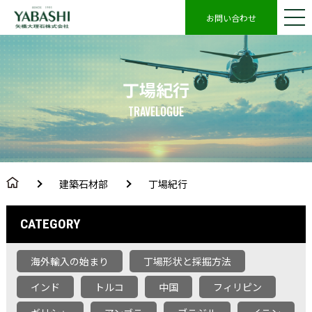
お問い合わせ
丁場紀行
TRAVELOGUE
建築石材部
丁場紀行
CATEGORY
海外輸入の始まり
丁場形状と採掘方法
インド
トルコ
中国
フィリピン