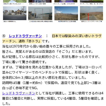
⑤
レッドトラヴァーチン
：
日本では馴染みの深い赤いトラヴ
ァーチン、通称『赤トラ』
です。
当社は1970年代から扱い始め数々の工事に採用されました。
皆さん、見覚えがあるのは百貨店の『そごう』だと思います。
私が記憶している原石は比較的小さく、形状も悪かったのですが、
丁場に着いて驚きの連続です。
まずは、丁場全体を見れる位置から見ましたが、丁場はヨーロッパ
並みにワイヤーソーでのベンチカットで採掘し、形状は凄く良く、
全体的に6ｍ３/個以上の大きい原石を産出していました。
訪問時は5層（1層＝約8ｍ）で採掘中。遠目で見ても上部1～3層は
白っぽく赤味不足でNG、
レッドトラヴァーチン
として当社が調達し、工事に使用できるのは4
層目と5層目と判断し、実際に採掘している4層目、5層目を確認しま
した。