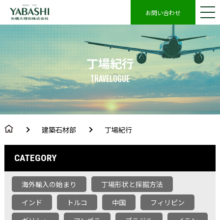
お問い合わせ
丁場紀行
TRAVELOGUE
建築石材部
丁場紀行
CATEGORY
海外輸入の始まり
丁場形状と採掘方法
インド
トルコ
中国
フィリピン