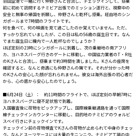
羽田空港で一緒に行く仲野さんと合流し、チェックインして、搭乗
前に初めて訪問するナミビア出張でのミッション遂行と、視察中の
安全と無事の帰国を祈願し、仲野さんと乾杯し搭乗。経由地のシン
ガポールまで7時間のフライトです。
何を食べて、何の映画を見て過ごしたのか覚えていません。ただ、
すっかり忘れていましたが、この日は私の56歳の誕生日です。なん
でまた誕生日に機内で一人乾杯なのでしょうか？
ほぼ定刻の23時にシンガポールに到着し、次の乗継地の南アフリ
カ、ヨハネスバーグ行きのゲートに移動し、中国協力業者のT・R社
のKさんと合流し、搭乗まで約3時間を潰しました。Kさんの座席を
確認すると、なんと奇遇にも仲野さんの隣です。それが分かった時
のKさんの安心した顔が忘れられません。彼女は海外出張の初心者だ
から、心の底から安心したのでしょう。
■6月24日（土）： 約11時間のフライトで、ほぼ定刻の早朝7時に
ヨハネスバーグに寝不足状態で到着。
入国審査後に荷物をピックアップし、国際線乗継通路を通って国際
線チェックインカウンターに移動し、目的地のナミビアのウォルビ
スベイ行きにチェックインです。
チェックイン前の荷物検査でKさんの荷物が止められて中身のチェッ
ク。なんとスーツケースには大量の生ニンニク。ナミビア工場の中