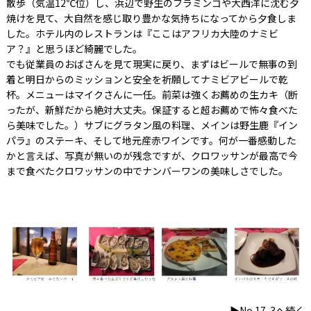
散歩（気温12℃位）し、浜辺で野生のフラミンゴや大西洋に沈む夕
焼けを見て、大自然を感じ取り豊かな気持ちになってから夕食しま
した。ホテル内のレストランは『ここはアフリカ大陸のナミビ
ア？』と思うほど綺麗でした。
でも従業員のおばさんを見て現実に戻り、まずはビールで無事の到
着と明日からのミッションと安全を祈願してナミビアビールで乾
杯。メニューはマイクさんに一任。前菜は強くお薦めの生カキ（断
ったが、新鮮だから絶対大丈夫。保証すると超お薦めで怖々食べた
ら美味でした。）サブにグラタン風の料理、メインは野生鹿『イン
パラ』のステーキ、そして地元産赤ワインです。何が一番感動した
かと言えば、写真が無いのが残念ですが、クロワッサンが最高で今
まで食べたクロワッサンの中でナンバーワンの美味しさでした。
▶No.17-3へ続く