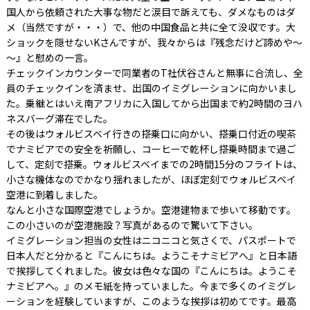
国人から依頼された大事な物だと涙目で訴えても、ダメなものはダ
メ（当然ですが・・・）で、他の中国食品と共に全て没収です。大
ショックを隠せないKさんですが、我々からは『残念だけど諦めや～
～』と慰めの一言。
チェックインカウンターで同業者のT社伏谷さんと無事に合流し、全
員のチェックインを済ませ、出国のイミグレーションに向かいまし
た。乗継とはいえ南アフリカに入国してから出国まで約2時間のヨハ
ネスバーグ滞在でした。
その後はウォルビスベイ行きの搭乗口に向かい、搭乗口付近の喫茶
でナミビアでの安全を祈願し、コーヒーで乾杯し搭乗時間まで過ご
して、定刻で搭乗。ウォルビスベイまでの2時間15分のフライトは、
小さな機体なのでかなり揺れましたが、ほぼ定刻でウォルビスベイ
空港に到着しました。
なんと小さな国際空港でしょうか。空港建物まで歩いて移動です。
この小さいのが空港施設？写真があるので驚いて下さい。
イミグレーション担当の女性はニコニコと気さくで、パスポートで
日本人だと分かると『こんにちは。ようこそナミビアへ』と日本語
で挨拶してくれました。彼女は色々な国の『こんにちは。ようこそ
ナミビアへ。』のメモ紙を持っていました。今まで多くのイミグレ
ーションを経験していますが、このような挨拶は初めてです。最高