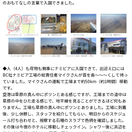
のおもてなしの言葉で入国できました。
◆人（4人）も荷物も無事にナミビアに入国できて、出迎え口には
BC社ナミビア工場の総責任者マイクさんが首を長～～～くして待っ
ていました。マイクさんの運転で工場まで約50km（約1時間）移動
です。
空港は草原の真ん中にポツンとある感じですが、工場までの道中は
草原の中をひた走る感じで、地平線を見ることができるほど何もあ
りません。工場も草原の真ん中にポツンとありました。工場に到着
後、少し休憩し、スタッフを紹介してもらい、明日からのスケジュ
ール打ち合わせと、視察する石種のスラブで色柄を確認しました。
その後は今夜のホテルに移動しチェックイン。シャワー後に浜辺を